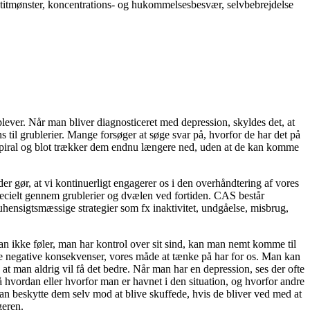
petitmønster, koncentrations- og hukommelsesbesvær, selvbebrejdelse
plever.
Når man bliver diagnosticeret med depression, skyldes det, at
s til grublerier. Mange forsøger at søge svar på, hvorfor de har det på
d spiral og blot trækker dem endnu længere ned, uden at de kan komme
gør, at vi kontinuerligt engagerer os i den overhåndtering af vores
pecielt gennem grublerier og dvælen ved fortiden. CAS består
uhensigtsmæssige strategier som fx inaktivitet, undgåelse, misbrug,
an ikke føler, man har kontrol over sit sind, kan man nemt komme til
de negative konsekvenser, vores måde at tænke på har for os. Man kan
at man aldrig vil få det bedre. Når man har en depression, ses der ofte
 hvordan eller hvorfor man er havnet i den situation, og hvorfor andre
kan beskytte dem selv mod at blive skuffede, hvis de bliver ved med at
geren.