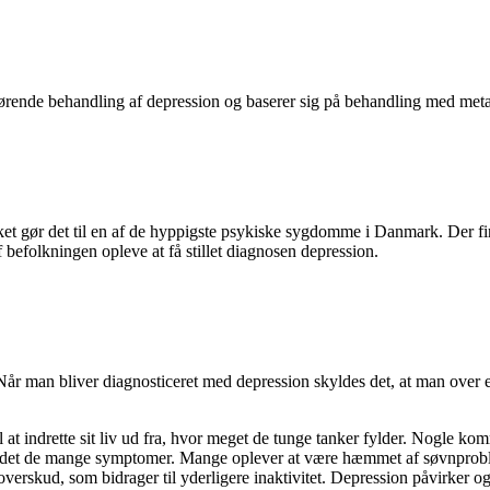
ørende behandling af depression og baserer sig på behandling med metak
et gør det til en af de hyppigste psykiske sygdomme i Danmark. Der fin
f befolkningen opleve at få stillet diagnosen depression.
 Når man bliver diagnosticeret med depression skyldes det, at man over e
indrette sit liv ud fra, hvor meget de tunge tanker fylder. Nogle kommer 
e grundet de mange symptomer. Mange oplever at være hæmmet af søvnprob
rskud, som bidrager til yderligere inaktivitet. Depression påvirker også 