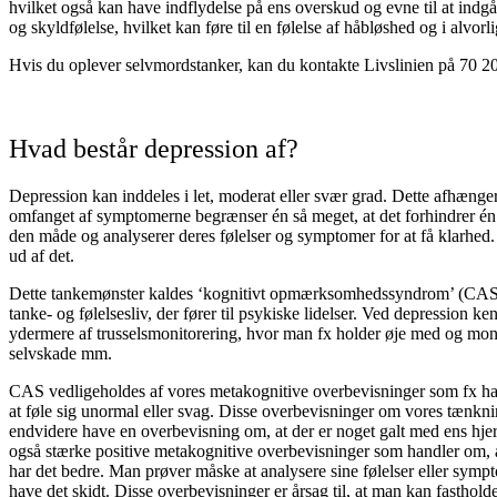
hvilket også kan have indflydelse på ens overskud og evne til at ind
og skyldfølelse, hvilket kan føre til en følelse af håbløshed og i alvor
Hvis du oplever selvmordstanker, kan du kontakte Livslinien på 70 2
Hvad består depression af?
Depression kan inddeles i let, moderat eller svær grad. Dette afhæng
omfanget af symptomerne begrænser én så meget, at det forhindrer én i
den måde og analyserer deres følelser og symptomer for at få klarhed
ud af det.
Dette tankemønster kaldes ‘kognitivt opmærksomhedssyndrom’ (CAS) og 
tanke- og følelsesliv, der fører til psykiske lidelser. Ved depressi
ydermere af trusselsmonitorering, hvor man fx holder øje med og monit
selvskade mm.
CAS vedligeholdes af vores metakognitive overbevisninger som fx handl
at føle sig unormal eller svag. Disse overbevisninger om vores tænkn
endvidere have en overbevisning om, at der er noget galt med ens hjern
også stærke positive metakognitive overbevisninger som handler om, at
har det bedre. Man prøver måske at analysere sine følelser eller symp
have det skidt. Disse overbevisninger er årsag til, at man kan fasthol