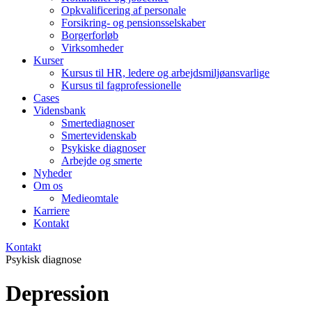
Opkvalificering af personale
Forsikring- og pensionsselskaber
Borgerforløb
Virksomheder
Kurser
Kursus til HR, ledere og arbejdsmiljøansvarlige
Kursus til fagprofessionelle
Cases
Vidensbank
Smertediagnoser
Smertevidenskab
Psykiske diagnoser
Arbejde og smerte
Nyheder
Om os
Medieomtale
Karriere
Kontakt
Kontakt
Psykisk diagnose
Depression