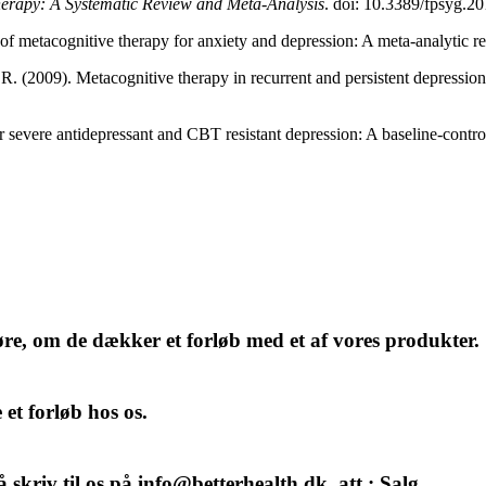
herapy: A Systematic Review and Meta-Analysis
. doi:
10.3389/fpsyg.2
 metacognitive therapy for anxiety and depression: A meta-analytic re
C.R. (2009). Metacognitive therapy in recurrent and persistent depressi
severe antidepressant and CBT resistant depression: A baseline-control
høre, om de dækker et forløb med et af vores produkter.
et forløb hos os.
å skriv til os på info@betterhealth.dk, att.: Salg.