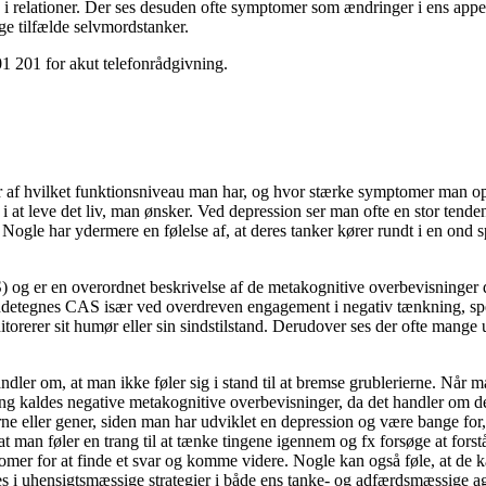
gå i relationer. Der ses desuden ofte symptomer som ændringer i ens ap
lige tilfælde selvmordstanker.
01 201 for akut telefonrådgivning.
er af hvilket funktionsniveau man har, og hvor stærke symptomer man o
 at leve det liv, man ønsker.
Ved depression ser man ofte en stor tenden
.
Nogle har ydermere en følelse af, at deres tanker kører rundt i en on
er en overordnet beskrivelse af de metakognitive overbevisninger der 
on kendetegnes CAS især ved overdreven engagement i negativ tænkning, s
orerer sit humør eller sin sindstilstand. Derudover ses der ofte mange 
er om, at man ikke føler sig i stand til at bremse grublerierne. Når m
ing kaldes negative metakognitive overbevisninger, da det handler om 
e eller gener, siden man har udviklet en depression og være bange for, 
 man føler en trang til at tænke tingene igennem og fx forsøge at forstå
tomer for at finde et svar og komme videre. Nogle kan også føle, at de 
des i uhensigtsmæssige strategier i både ens tanke- og adfærdsmæssige a