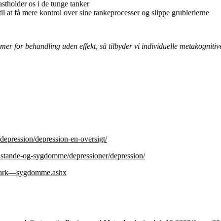
stholder os i de tunge tanker
l at få mere kontrol over sine tankeprocesser og slippe grublerierne
r for behandling uden effekt, så tilbyder vi individuelle metakognitive
.
epression/depression-en-oversigt/
ilstande-og-sygdomme/depressioner/depression/
nmark—sygdomme.ashx