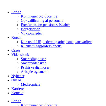
Videre
til
Forløb
indhold
Kommuner og jobcentre
Opkvalificering af personale
Forsikring- og pensionsselskaber
Borgerforløb
Virksomheder
Kurser
Kursus til HR, ledere og arbejdsmiljøansvarlige
Kursus til fagprofessionelle
Cases
Vidensbank
Smertediagnoser
Smertevidenskab
Psykiske diagnoser
Arbejde og smerte
Nyheder
Om os
Medieomtale
Karriere
Kontakt
Forløb
Kommuner og jobcentre