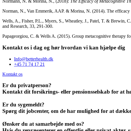
Normann, N. & Morina, N., (2018):
The Efficacy of Metacognitive T
Norman, N., Van Emmerik, AAP. & Morina, N. (2014). The efficacy of
Wells, A., Fisher, P.L., Myers, S., Wheatley, J., Patel, T. & Brewin, 
and Research, 33, 291-300.
Papageorgiou, C. & Wells A. (2015). Group metacognitive therapy for 
Kontakt os i dag og hør hvordan vi kan hjælpe dig
Info@betterhealth.dk
+45 71 74 17 21
Kontakt os
Er du privatperson?
Kontakt dit forsikrings- eller pensionsselskab for at 
Er du sygemeldt?
Spørg dit jobcenter, om de har mulighed for at dække 
Ønsker du at samarbejde med os?
Hvis du repræsenterer en offentlig eller privat aktør, s