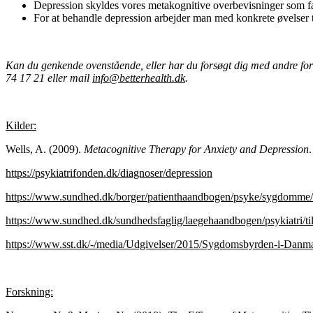
Depression skyldes vores metakognitive overbevisninger som fa
For at behandle depression arbejder man med konkrete øvelser ti
Kan du genkende ovenstående, eller har du forsøgt dig med andre forme
74 17 21 eller mail
info@betterhealth.dk
.
Kilder:
Wells, A. (2009).
Metacognitive Therapy for Anxiety and Depression
https://psykiatrifonden.dk/diagnoser/depression
https://www.sundhed.dk/borger/patienthaandbogen/psyke/sygdomme/d
https://www.sundhed.dk/sundhedsfaglig/laegehaandbogen/psykiatri/t
https://www.sst.dk/-/media/Udgivelser/2015/Sygdomsbyrden-i-Da
Forskning: