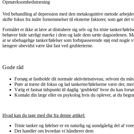
Opmærksomhedstræning
Ved behandling af depression med den metakognitive metode arbejdes d
skifte fokus fra indre fornemmelser til eksterne faktorer, som gør det 
Formålet er ikke at lære at distrahere sig selv og fra triste tanker/f
behøver bide særligt mærke i dem og lade dem sætte dagsordenen. Man 
at se ubehagelige tanker/følelser som forbipasserende støj end nogle v
længere ubevidst være låst fast ved grublerierne.
Gode råd
Forsøg at fastholde dit normale aktivitetsniveau, selvom du måske
Prøv at træne dit fokus og lad tankerne/følelserne være der, me
Vælg et fastsat tidspunkt til daglig ‘grubletid’ hvor du kan fors
Kontakt din læge eller en psykolog hvis du oplever, at du begr
Hvad kan du tage med dig fra denne artikel:
Triste tanker og følelser er en naturlig og uundgåelig del af vore
Det handler om hvordan vi håndterer dem