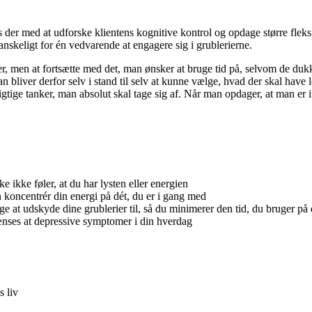
er med at udforske klientens kognitive kontrol og opdage større fleksi
vanskeligt for én vedvarende at engagere sig i grublerierne.
ølelser, men at fortsætte med det, man ønsker at bruge tid på, selvom de
bliver derfor selv i stand til selv at kunne vælge, hvad der skal have 
igtige tanker, man absolut skal tage sig af. Når man opdager, at man er i
 ikke føler, at du har lysten eller energien
n koncentrér din energi på dét, du er i gang med
øge at udskyde dine grublerier til, så du minimerer den tid, du bruger p
ænses at depressive symptomer i din hverdag
s liv