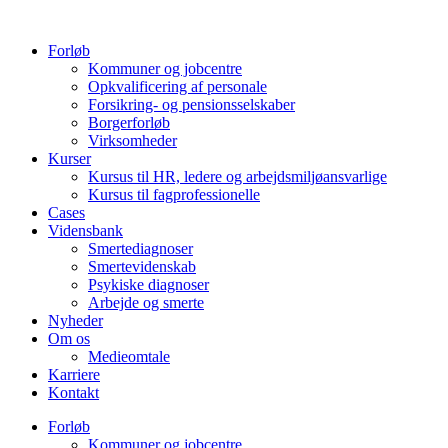
Videre
til
Forløb
indhold
Kommuner og jobcentre
Opkvalificering af personale
Forsikring- og pensionsselskaber
Borgerforløb
Virksomheder
Kurser
Kursus til HR, ledere og arbejdsmiljøansvarlige
Kursus til fagprofessionelle
Cases
Vidensbank
Smertediagnoser
Smertevidenskab
Psykiske diagnoser
Arbejde og smerte
Nyheder
Om os
Medieomtale
Karriere
Kontakt
Forløb
Kommuner og jobcentre