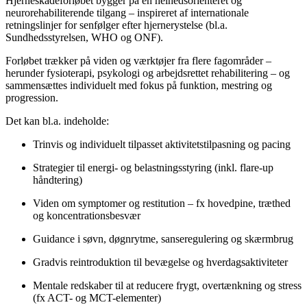
Hjerneskadeforløbet bygger på en helhedsorienteret og
neurorehabiliterende tilgang – inspireret af internationale
retningslinjer for senfølger efter hjernerystelse (bl.a.
Sundhedsstyrelsen, WHO og ONF).
Forløbet trækker på viden og værktøjer fra flere fagområder –
herunder fysioterapi, psykologi og arbejdsrettet rehabilitering – og
sammensættes individuelt med fokus på funktion, mestring og
progression.
Det kan bl.a. indeholde:
Trinvis og individuelt tilpasset aktivitetstilpasning og pacing
Strategier til energi- og belastningsstyring (inkl. flare-up
håndtering)
Viden om symptomer og restitution – fx hovedpine, træthed
og koncentrationsbesvær
Guidance i søvn, døgnrytme, sanseregulering og skærmbrug
Gradvis reintroduktion til bevægelse og hverdagsaktiviteter
Mentale redskaber til at reducere frygt, overtænkning og stress
(fx ACT- og MCT-elementer)