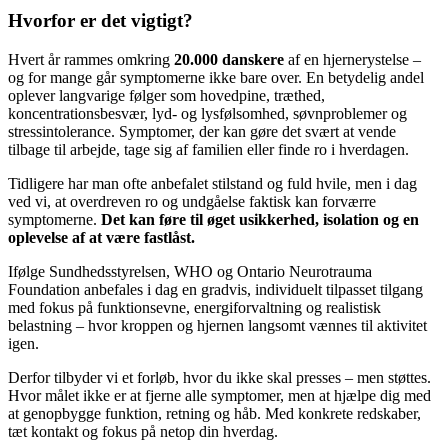
Hvorfor er det vigtigt?
Hvert år rammes omkring
20.000 danskere
af en hjernerystelse –
og for mange går symptomerne ikke bare over. En betydelig andel
oplever langvarige følger som hovedpine, træthed,
koncentrationsbesvær, lyd- og lysfølsomhed, søvnproblemer og
stressintolerance. Symptomer, der kan gøre det svært at vende
tilbage til arbejde, tage sig af familien eller finde ro i hverdagen.
Tidligere har man ofte anbefalet stilstand og fuld hvile, men i dag
ved vi, at overdreven ro og undgåelse faktisk kan forværre
symptomerne.
Det kan føre til øget usikkerhed, isolation og en
oplevelse af at være fastlåst.
Ifølge Sundhedsstyrelsen, WHO og Ontario Neurotrauma
Foundation anbefales i dag en gradvis, individuelt tilpasset tilgang
med fokus på funktionsevne, energiforvaltning og realistisk
belastning – hvor kroppen og hjernen langsomt vænnes til aktivitet
igen.
Derfor tilbyder vi et forløb, hvor du ikke skal presses – men støttes.
Hvor målet ikke er at fjerne alle symptomer, men at hjælpe dig med
at genopbygge funktion, retning og håb. Med konkrete redskaber,
tæt kontakt og fokus på netop din hverdag.