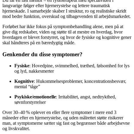
Du får en fast mentor – en fysioterapeut med specialviden i
langvarige følger efter hjernerystelse og lettere traumatisk
hjerneskade. I samarbejde skaber I struktur, ro og realistiske skridt
mod bedre funktion, overskud og tilbagevenden til arbejdsmarkedet.
Forløbet har ikke fokus på symptombehandling alene, men på at
give dig redskaber, viden og støtte til at mestre en hverdag, hvor
hverdagen er blevet forstyrret, og hvor de fysiske og kognitive gener
skal håndteres på en bæredygtig måde.
Genkender du disse symptomer?
Fysiske
: Hovedpine, svimmelhed, træthed, følsomhed for lys
og lyd, nakkesmerter
Kognitive
: Hukommelsesproblemer, koncentrationsbesvær,
mental “tåge”
Psykiske/emotionelle
: Irritabilitet, angst, nedtrykthed,
søvnforstyrrelser
Over 30–40 % oplever en eller flere symptomer i mere end 3
måneder efter en hjernerystelse
,
og uden målrettet støtte risikerer
man, at symptomerne sætter sig fast og begrænser både arbejdsevne
og livskvalitet.