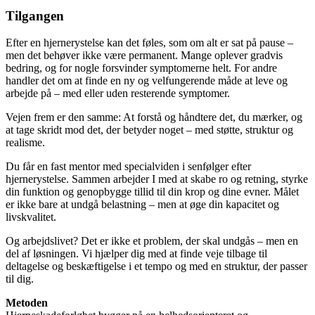
Tilgangen
Efter en hjernerystelse kan det føles, som om alt er sat på pause –
men det behøver ikke være permanent. Mange oplever gradvis
bedring, og for nogle forsvinder symptomerne helt. For andre
handler det om at finde en ny og velfungerende måde at leve og
arbejde på – med eller uden resterende symptomer.
Vejen frem er den samme: At forstå og håndtere det, du mærker, og
at tage skridt mod det, der betyder noget – med støtte, struktur og
realisme.
Du får en fast mentor med specialviden i senfølger efter
hjernerystelse. Sammen arbejder I med at skabe ro og retning, styrke
din funktion og genopbygge tillid til din krop og dine evner. Målet
er ikke bare at undgå belastning – men at øge din kapacitet og
livskvalitet.
Og arbejdslivet? Det er ikke et problem, der skal undgås – men en
del af løsningen. Vi hjælper dig med at finde veje tilbage til
deltagelse og beskæftigelse i et tempo og med en struktur, der passer
til dig.
Metoden