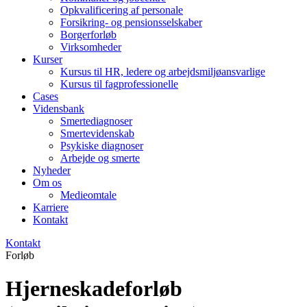
Opkvalificering af personale
Forsikring- og pensionsselskaber
Borgerforløb
Virksomheder
Kurser
Kursus til HR, ledere og arbejdsmiljøansvarlige
Kursus til fagprofessionelle
Cases
Vidensbank
Smertediagnoser
Smertevidenskab
Psykiske diagnoser
Arbejde og smerte
Nyheder
Om os
Medieomtale
Karriere
Kontakt
Kontakt
Forløb
Hjerneskadeforløb