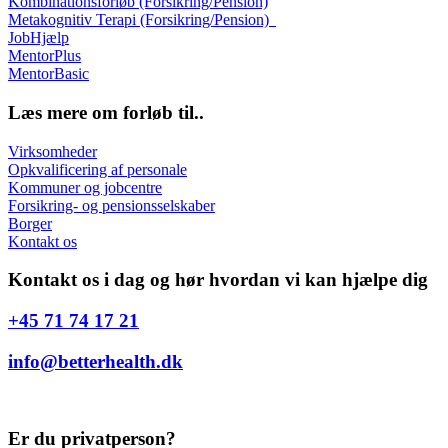
Kombinationsforløb (Forsikring/Pension)
Metakognitiv Terapi (Forsikring/Pension)
JobHjælp
MentorPlus
MentorBasic
Læs mere om forløb til..
Virksomheder
Opkvalificering af personale
Kommuner og jobcentre
Forsikring- og pensionsselskaber
Borger
Kontakt os
Kontakt os i dag og hør hvordan vi kan hjælpe dig
+45 71 74 17 21
info@betterhealth.dk
Er du privatperson?