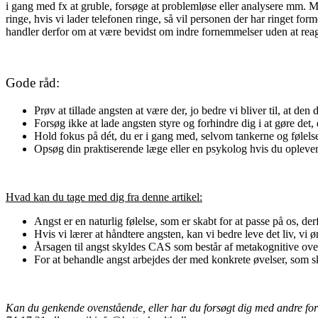
i gang med fx at gruble, forsøge at problemløse eller analysere mm. Ma
ringe, hvis vi lader telefonen ringe, så vil personen der har ringet f
handler derfor om at være bevidst om indre fornemmelser uden at reage
Gode råd:
Prøv at tillade angsten at være der, jo bedre vi bliver til, at de
Forsøg ikke at lade angsten styre og forhindre dig i at gøre det, d
Hold fokus på dét, du er i gang med, selvom tankerne og følelse
Opsøg din praktiserende læge eller en psykolog hvis du oplever
Hvad kan du tage med dig fra denne artikel:
Angst er en naturlig følelse, som er skabt for at passe på os, d
Hvis vi lærer at håndtere angsten, kan vi bedre leve det liv, vi ø
Årsagen til angst skyldes CAS som består af metakognitive over
For at behandle angst arbejdes der med konkrete øvelser, som ska
Kan du genkende ovenstående, eller har du forsøgt dig med andre forme