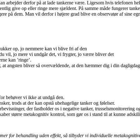
n arbejder derfor på at lade tankerne være. Ligesom hvis telefonen hele
ormentlig give op eller ringe mere sjældent. På samme måde fungerer tank
re på dem. Man vil derfor i højere grad blive en observatør af sine egne
n dukker op, jo nemmere kan vi blive fri af den
u vil, jo mere vi undgår det, vi frygter, jo værre bliver det
rne kan ’ringe’.
, at angsten bliver så overvældende, at den hæmmer dig i din dagligdag
erfor behøver vi ikke at undgå den.
nsker, trods at der kan opstå ubehagelige tanker og følelser.
bevisninger, der fastholder os i negative tanker, trusselsmonitorering 
ber større metakognitiv kontrol, som gør os i stand til at kunne adskille
r for behandling uden effekt, så tilbyder vi individuelle metakognitive