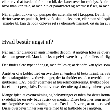
eller er ved at træde ud foran en bil, der kører over for rødt lys. And
hvor man kan føle, at man bliver paralyseret og nærmest låser, så man e
Når angsten dukker op, pumper der adrenalin ud i kroppen. Det får hjer
derfor være ret praktisk, hvis vi fx skal til eksamen, eller man skal sp
´mindre´til, kan det dog opleves ret så uhensigtsmæssigt, og gå fra at 
Hvad består angst af?
Når man får diagnosen angst handler det om, at angsten føles så ove
det, man gerne vil. Man kan eksempelvis være bange for ellers ufarlig
Der findes flere typer af angst, men fælles er, at det ofte kan føles s
Angst er ofte koblet med en overdreven tendens til bekymring, nerv
de metakognitive overbevisninger, der fastholder os i den overhåndteri
grublerier. CAS består ydermere af trusselsmonitorering, hvilket både 
fra et andet perspektiv. Derudover ses der ofte også mange uhensigts
Mange føler, at overtænkning og bekymringer er uden for deres kontro
skadeligt for én selv både fysisk og mentalt. Disse betegnes som neg
metakognitive overbevisninger mere. Det kan fx være, at man er overbevi
Disse overbevisninger kan være med til at fastholde os i angsten.