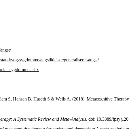
.
angst/
stande-og-sygdomme/angstlidelser/generaliseret-angst/
nmark—sygdomme.ashx
 S, Hansen B, Haseth S & Wells A. (2018). Metacognitive Therapy ve
herapy: A Systematic Review and Meta-Analysis
. doi:
10.3389/fpsyg.2
 metacognitive therapy for anxiety and depression: A meta-analytic re