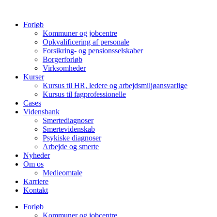
Videre
til
Forløb
indhold
Kommuner og jobcentre
Opkvalificering af personale
Forsikring- og pensionsselskaber
Borgerforløb
Virksomheder
Kurser
Kursus til HR, ledere og arbejdsmiljøansvarlige
Kursus til fagprofessionelle
Cases
Vidensbank
Smertediagnoser
Smertevidenskab
Psykiske diagnoser
Arbejde og smerte
Nyheder
Om os
Medieomtale
Karriere
Kontakt
Forløb
Kommuner og jobcentre