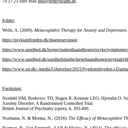
74 17 21 eller mail
info@betterhealth.dk
.
Kilder:
Wells, A. (2009).
Metacognitive Therapy for Anxiety and Depression
https://psykiatrifonden.dk/diagnoser/angst
https://www.sundhed.dk/borger/patienthaandbogen/psyke/symptomer/
https://www.sundhed.dk/sundhedsfaglig/laegehaandbogen/psykiatri/til
https://www.sst.dk/-/media/Udgivelser/2015/Sygdomsbyrden-i-Da
Forskning:
Nordahl HM, Borkovec TD, Hagen R, Kennair LEO, Hjemdal O, Solem
Anxiety Disorder: A Randomised Controlled Trial.
British Journal of Psychiatry (open), 4, 393-400.
Normann, N. & Morina, N., (2018):
The Efficacy of Metacognitive T
Norman, N., Van Emmerik, AAP. & Morina, N. (2014). The efficacy of