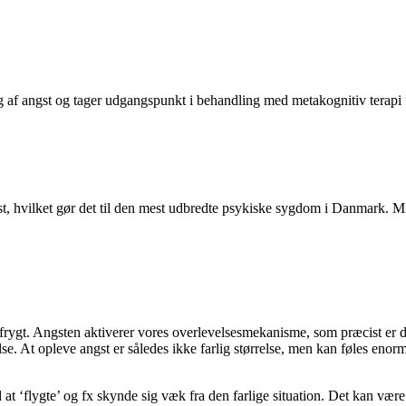
g af angst og tager udgangspunkt i behandling med metakognitiv terapi 
t, hvilket gør det til den mest udbredte psykiske sygdom i Danmark. Mind
frygt. Angsten aktiverer vores overlevelsesmekanisme, som præcist er des
velse. At opleve angst er således ikke farlig størrelse, men kan føles 
at ‘flygte’ og fx skynde sig væk fra den farlige situation. Det kan vær