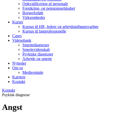
Opkvalificering af personale
Forsikring- og pensionsselskaber
Borgerforløb
Virksomheder
Kurser
Kursus til HR, ledere og arbejdsmiljøansvarlige
Kursus til fagprofessionelle
Cases
Vidensbank
Smertediagnoser
Smertevidenskab
Psykiske diagnoser
Arbejde og smerte
Nyheder
Om os
Medieomtale
Karriere
Kontakt
Kontakt
Psykisk diagnose
Angst