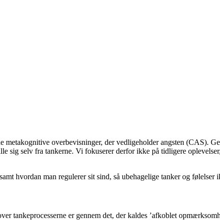
de metakognitive overbevisninger, der vedligeholder angsten (CAS). Gen
e sig selv fra tankerne. Vi fokuserer derfor ikke på tidligere oplevels
samt hvordan man regulerer sit sind, så ubehagelige tanker og følelser i
ol over tankeprocesserne er gennem det, der kaldes ’afkoblet opmærksom