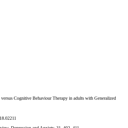
rsus Cognitive Behaviour Therapy in adults with Generalized
018.02211
view. Depression and Anxiety, 31, 402- 411.