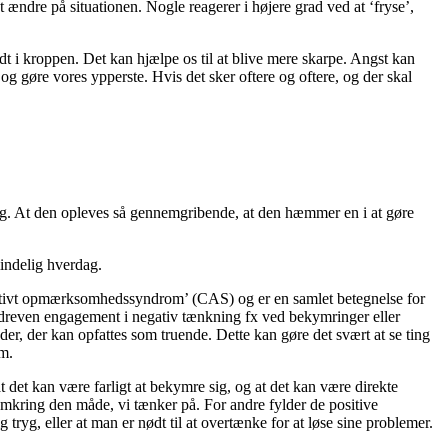
at ændre på situationen.
Nogle reagerer i højere grad ved at ‘fryse’,
dt i kroppen. Det kan hjælpe os til at blive mere skarpe. Angst kan
 og gøre vores ypperste. Hvis det sker oftere og oftere, og der skal
ag. At den opleves så gennemgribende, at den hæmmer en i at gøre
mindelig hverdag.
nitivt opmærksomhedssyndrom’ (CAS) og er en samlet betegnelse for
verdreven engagement i negativ tænkning fx ved bekymringer eller
er, der kan opfattes som truende. Dette kan gøre det svært at se ting
mm.
det kan være farligt at bekymre sig, og at det kan være direkte
omkring den måde, vi tænker på. For andre fylder de positive
tryg, eller at man er nødt til at overtænke for at løse sine problemer.