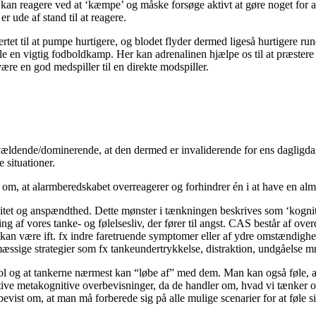
re kan reagere ved at ‘kæmpe’ og måske forsøge aktivt at gøre noget for 
r ude af stand til at reagere.
tet til at pumpe hurtigere, og blodet flyder dermed ligeså hurtigere run
ille en vigtig fodboldkamp. Her kan adrenalinen hjælpe os til at præstere
være en god medspiller til en direkte modspiller.
rvældende/dominerende, at den dermed er invaliderende for ens dagligd
e situationer.
om om, at alarmberedskabet overreagerer og forhindrer én i at have en al
øsitet og anspændthed. Dette mønster i tænkningen beskrives som ‘kog
ng af vores tanke- og følelsesliv, der fører til angst. CAS består af o
kan være ift. fx indre faretruende symptomer eller af ydre omstændighed
mæssige strategier som fx tankeundertrykkelse, distraktion, undgåelse 
l og at tankerne nærmest kan “løbe af” med dem. Man kan også føle, at 
ative metakognitive overbevisninger, da de handler om, hvad vi tænker 
st om, at man må forberede sig på alle mulige scenarier for at føle sig 