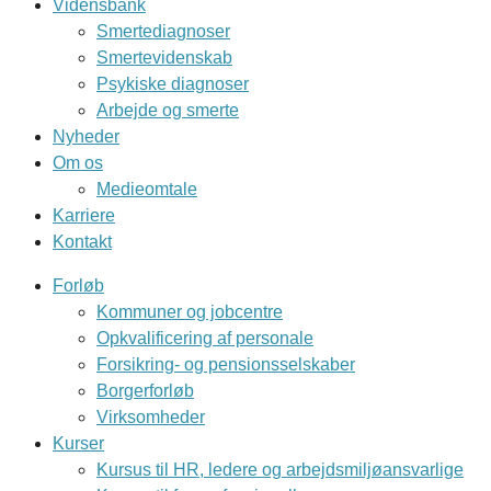
Vidensbank
Smertediagnoser
Smertevidenskab
Psykiske diagnoser
Arbejde og smerte
Nyheder
Om os
Medieomtale
Karriere
Kontakt
Forløb
Kommuner og jobcentre
Opkvalificering af personale
Forsikring- og pensionsselskaber
Borgerforløb
Virksomheder
Kurser
Kursus til HR, ledere og arbejdsmiljøansvarlige