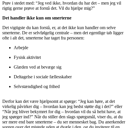
Prøv i stedet med: “Jeg ved ikke, hvordan du har det – men jeg vil
rigtig gerne prøve at forstå det. Vil du hjælpe mig?”
Det handler ikke kun om smerterne
Det vigtigste du kan forstå, er, at det ikke kun handler om selve
smerterne. De er selvfølgelig centrale – men det egentlige tab ligger
ofte i alt det, smerterne har taget fra personen:
Arbejde
Fysisk aktivitet
Glæden ved at bevæge sig
Deltagelse i sociale fællesskaber
Selvstændighed og frihed
Derfor kan det være hjælpsomt at spørge: “Jeg kan høre, at det
virkelig påvirker dig – hvordan kan jeg bedst støtte dig i det?” eller
“Når jeg bliver bekymret for dig – hvordan vil du så helst have, at
jeg spørger ind?” Når du stiller den slags spørgsmål, viser du, at du
ser mere end bare smerterne – du ser mennesket bag. Du anerkender
sorgen over det mistede uden at dvæle i den, og du inviterer til en