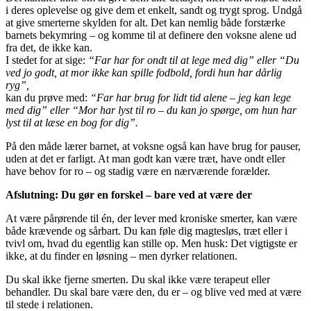
i deres oplevelse og give dem et enkelt, sandt og trygt sprog.
Undgå
at give smerterne skylden for alt. Det kan nemlig både forstærke
barnets bekymring – og komme til at definere den voksne alene ud
fra det, de ikke kan.
I stedet for at sige:
“Far har for ondt til at lege med dig” eller “Du
ved jo godt, at mor ikke kan spille fodbold, fordi hun har dårlig
ryg”,
kan du prøve med:
“Far har brug for lidt tid alene – jeg kan lege
med dig” eller “Mor har lyst til ro – du kan jo spørge, om hun har
lyst til at læse en bog for dig”.
På den måde lærer barnet, at voksne også kan have brug for pauser,
uden at det er farligt. At man godt kan være træt, have ondt eller
have behov for ro – og stadig være en nærværende forælder.
Afslutning: Du gør en forskel – bare ved at være der
At være pårørende til én, der lever med kroniske smerter, kan være
både krævende og sårbart. Du kan føle dig magtesløs, træt eller i
tvivl om, hvad du egentlig kan stille op. Men husk: Det vigtigste er
ikke, at du finder en løsning – men dyrker relationen.
Du skal ikke fjerne smerten. Du skal ikke være terapeut eller
behandler. Du skal bare være den, du er – og blive ved med at være
til stede i relationen.