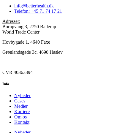
info@betterhealth.dk
Telefon: +45 71 74 17 21
Adresser:
Borupvang 3, 2750 Ballerup
World Trade Center
Hovbygade 1, 4640 Faxe
Grønlandsgade 3c, 4690 Haslev
Elmedalsvej 2, 4200 Slagelse
CVR 40363394
Info
Nyheder
Cases
Medier
Karriere
Om os
Kontakt
Nyheder