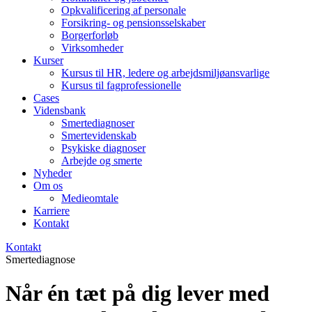
Opkvalificering af personale
Forsikring- og pensionsselskaber
Borgerforløb
Virksomheder
Kurser
Kursus til HR, ledere og arbejdsmiljøansvarlige
Kursus til fagprofessionelle
Cases
Vidensbank
Smertediagnoser
Smertevidenskab
Psykiske diagnoser
Arbejde og smerte
Nyheder
Om os
Medieomtale
Karriere
Kontakt
Kontakt
Smertediagnose
Når én tæt på dig lever med