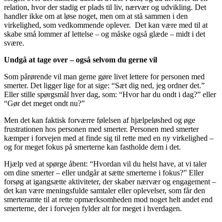
relation, hvor der stadig er plads til liv, nærvær og udvikling. Det
handler ikke om at løse noget, men om at stå sammen i den
virkelighed, som vedkommende oplever. Det kan være med til at
skabe små lommer af lettelse – og måske også glæde – midt i det
svære.
Undgå at tage over – også selvom du gerne vil
Som pårørende vil man gerne gøre livet lettere for personen med
smerter. Det ligger lige for at sige: “Sæt dig ned, jeg ordner det.”
Eller stille spørgsmål hver dag, som: “Hvor har du ondt i dag?” eller
“Gør det meget ondt nu?”
Men det kan faktisk forværre følelsen af hjælpeløshed og øge
frustrationen hos personen med smerter. Personen med smerter
kæmper i forvejen med at finde sig til rette med en ny virkelighed –
og for meget fokus på smerterne kan fastholde dem i det.
Hjælp ved at spørge åbent: “Hvordan vil du helst have, at vi taler
om dine smerter – eller undgår at sætte smerterne i fokus?” Eller
f
orsøg at igangsætte aktiviteter, der skaber nærvær og engagement –
det kan være meningsfulde samtaler eller oplevelser, som får den
smerteramte til at rette opmærksomheden mod noget helt andet end
smerterne, der i forvejen fylder alt for meget i hverdagen.