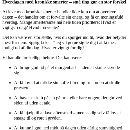
Hverdagen med kroniske smerter – små ting gør en stor forskel
At leve med kroniske smerter handler ikke kun om at overleve
dagen – det handler om at forvalte sin energi og få en meningsfuld
hverdag. Mange smerteramte må hele tiden prioritere: Hvad er
vigtigst i dag? Hvad må vente?
Det kan være en stor støtte, hvis du spørger ind til, hvad der betyder
mest for dem. Spørg f.eks.: “Jeg vil gerne støtte dig i at få mest
muligt ud af din dag. Hvad er vigtigt for dig?”
Vi har alle forskellige behov. Det kan være:
At bruge god tid på et morgenbad – uden at skulle skynde
sig.
At få lov til at drikke sin kaffe i fred og ro – uden at skulle
præstere.
At have selskab på sin gåtur – eller bare nogen, der går ved
siden af uden at tale.
At få hjælp til at lave aftensmad – men stadig selv få lov at
smage til og røre i gryden.
At kunne ligge ned midt på dagen uden dårlig samvittighed.