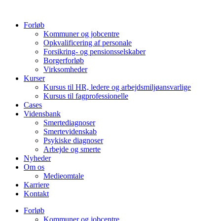
Videre
til
Forløb
indhold
Kommuner og jobcentre
Opkvalificering af personale
Forsikring- og pensionsselskaber
Borgerforløb
Virksomheder
Kurser
Kursus til HR, ledere og arbejdsmiljøansvarlige
Kursus til fagprofessionelle
Cases
Vidensbank
Smertediagnoser
Smertevidenskab
Psykiske diagnoser
Arbejde og smerte
Nyheder
Om os
Medieomtale
Karriere
Kontakt
Forløb
Kommuner og jobcentre