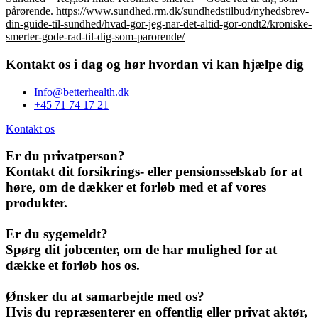
pårørende.
https://www.sundhed.rm.dk/sundhedstilbud/nyhedsbrev-
din-guide-til-sundhed/hvad-gor-jeg-nar-det-altid-gor-ondt2/kroniske-
smerter-gode-rad-til-dig-som-parorende/
Kontakt os i dag og hør hvordan vi kan hjælpe dig
Info@betterhealth.dk
+45 71 74 17 21
Kontakt os
Er du privatperson?
Kontakt dit forsikrings- eller pensionsselskab for at
høre, om de dækker et forløb med et af vores
produkter.
Er du sygemeldt?
Spørg dit jobcenter, om de har mulighed for at
dække et forløb hos os.
Ønsker du at samarbejde med os?
Hvis du repræsenterer en offentlig eller privat aktør,