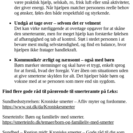
være praktisk hjælp, selskab, ro, frisk luft eller små aktiviteter,
der giver energi. Når hjælpen matcher personens reelle behov
og ønsker, føles den både respektfuld og styrkende.
Undgå at tage over – selvom det er velment
Det kan virke nærliggende at overtage opgaver for at skåne
den smerteramte, men for meget hjælp kan forstærke følelsen
af afhængighed og tab af kontrol. Støt i stedet personen i at
bevare mest mulig selvstændighed, og find en balance, hvor
hjælpen ikke fratager handlekraft.
Kommunikér ærligt og nænsomt – også med børn
Børn mærker stemninger og skal have et trygt, enkelt sprog
for at forstå, hvad der foregår. Vær åben om situationen uden
at give smerterne skylden for alt. Det hjælper både børn og
voksne med at se personen som mere end sin sygdom.
Find flere gode råd til pårørende til smerteramte på f.eks:
Sundhedsstyrrelsen: Kroniske smerter – Afliv myter og fordomme.
https://www.sst.dk/da/Kroniskesmerter
Smerteinfo: Børn og familieliv med smerter.
https://smerteinfo.dk/temaer/born-og-familieliv-med-smerter
Sundhed – Region midt: Kroniske smerter – Gode råd til dig som