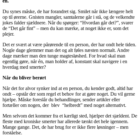
en.
Du synes måske, de har forandret sig. Smilet når ikke længere helt
op til ørerne. Gnisten mangler, samtalerne går i stå, og de velkendte
jokes falder sjældnere. Når du spørger: “Hvordan går det?”, svarer
de “Det går fint” – men du kan mærke, at noget ikke er, som det
plejer.
Det er svært at være pårørende til en person, der har ondt hele tiden.
Nogle dage glemmer man det og alt føles næsten normalt. Andre
dage mærker man den tunge magtesløshed. For hvad skal man
egentlig gøre, når én, man holder af, konstant skal navigere i en
hverdag med smerter?
Når du bliver berørt
Når det for alvor synker ind at en person, du kender godt, altid har
ondt – opstår der som regel et behov for at gøre noget. Du vil gerne
hjælpe. Måske foreslår du behandlinger, sender artikler eller
fortæller om nogen, der blev “helbredt” med noget alternativt.
Men selvom det kommer fra et kærligt sted, hjælper det sjældent. De
fleste med kroniske smerter har allerede tænkt det hele igennem.
Mange gange. Det, de har brug for er ikke flere løsninger – men
forståelse.