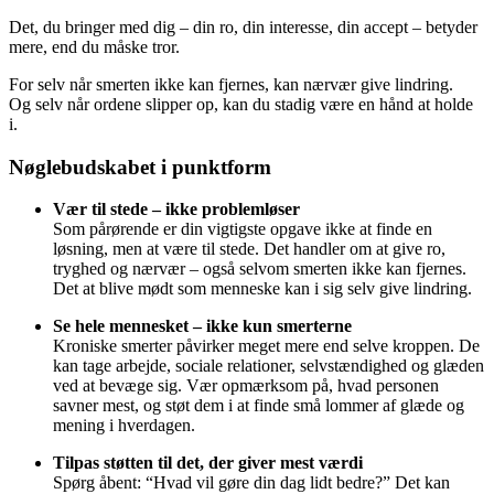
Det, du bringer med dig – din ro, din interesse, din accept – betyder
mere, end du måske tror.
For selv når smerten ikke kan fjernes, kan nærvær give lindring.
Og selv når ordene slipper op, kan du stadig være en hånd at holde
i.
Nøglebudskabet i punktform
Vær til stede – ikke problemløser
Som pårørende er din vigtigste opgave ikke at finde en
løsning, men at være til stede. Det handler om at give ro,
tryghed og nærvær – også selvom smerten ikke kan fjernes.
Det at blive mødt som menneske kan i sig selv give lindring.
Se hele mennesket – ikke kun smerterne
Kroniske smerter påvirker meget mere end selve kroppen. De
kan tage arbejde, sociale relationer, selvstændighed og glæden
ved at bevæge sig. Vær opmærksom på, hvad personen
savner mest, og støt dem i at finde små lommer af glæde og
mening i hverdagen.
Tilpas støtten til det, der giver mest værdi
Spørg åbent: “Hvad vil gøre din dag lidt bedre?” Det kan