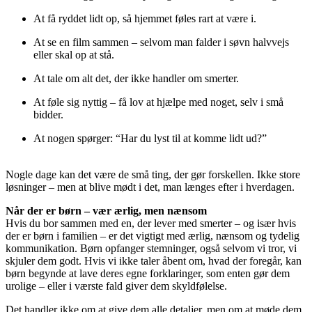
At få ryddet lidt op, så hjemmet føles rart at være i.
At se en film sammen – selvom man falder i søvn halvvejs
eller skal op at stå.
At tale om alt det, der ikke handler om smerter.
At føle sig nyttig – få lov at hjælpe med noget, selv i små
bidder.
At nogen spørger: “Har du lyst til at komme lidt ud?”
Nogle dage kan det være de små ting, der gør forskellen. Ikke store
løsninger – men at blive mødt i det, man længes efter i hverdagen.
Når der er børn – vær ærlig, men nænsom
Hvis du bor sammen med en, der lever med smerter – og især hvis
der er børn i familien – er det vigtigt med ærlig, nænsom og tydelig
kommunikation. Børn opfanger stemninger, også selvom vi tror, vi
skjuler dem godt. Hvis vi ikke taler åbent om, hvad der foregår, kan
børn begynde at lave deres egne forklaringer, som enten gør dem
urolige – eller i værste fald giver dem skyldfølelse.
Det handler ikke om at give dem alle detaljer, men om at møde dem